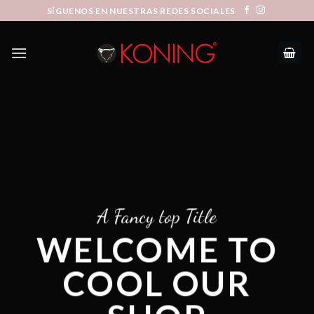
Skip
SÍGUENOS EN NUESTRAS REDES SOCIALES
to
content
A Fancy top Title
WELCOME TO
COOL OUR