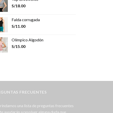
S/
18.00
Falda corrugada
S/
11.00
Olímpico Algodón
S/
15.00
EGUNTAS FRECUENTES
rindamos una lista de preguntas frecuentes
te ayudarán a resolver alguna duda que