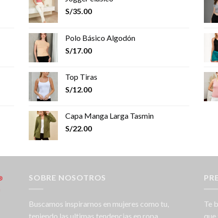
S/
35.00
Polo Básico Algodón
S/
17.00
Top Tiras
S/
12.00
Capa Manga Larga Tasmin
S/
22.00
SOBRE NOSOTROS
PR
Buscamos inspirarnos en mujeres como tu,
Te b
teniendo las ultimas tendencias en ropa.
que 