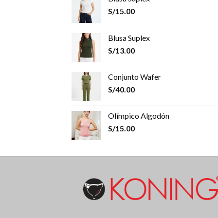
S/
15.00
Blusa Suplex
S/
13.00
Conjunto Wafer
S/
40.00
Olímpico Algodón
S/
15.00