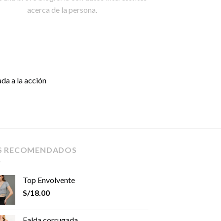
acerca de la persona.
da a la acción
S RECOMENDADOS
Top Envolvente
S/
18.00
Falda corrugada