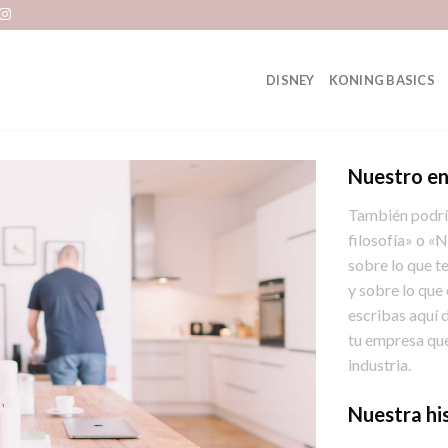
DISNEY
KONING BASICS
Nuestro e
También podrí
filosofía» o «
sobre lo que te
y sobre lo que
escribas aquí 
tu empresa que
industria.
Nuestra hi