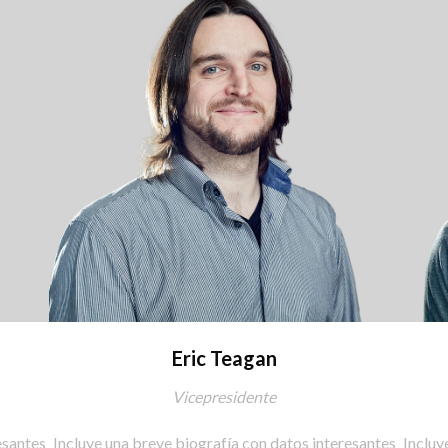
Eric Teagan
Vicepresidente
esantes
Incluye una breve biografía con datos interesantes
Incluy