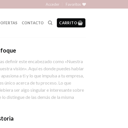
Acceder
Favoritos
OFERTAS
CONTACTO
CARRITO
nfoque
as definir este encabezado como «Nuestra
Nuestra visión». Aquí es donde puedes hablar
 apasiona a ti y lo que impulsa a tu empresa,
 es único acerca de tu proceso. Lo que
debiera ser algo singular e interesante sobre
 lo distingue de las demás de la misma
storia