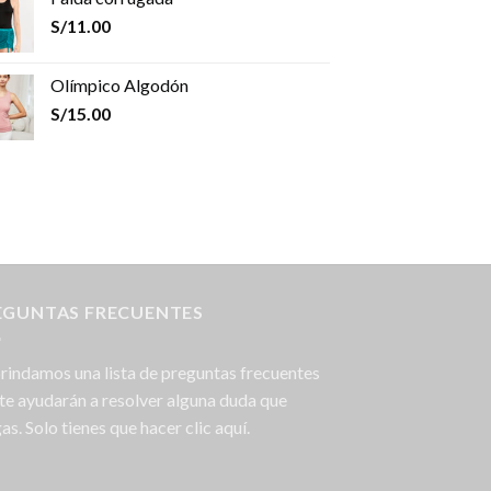
S/
11.00
Olímpico Algodón
S/
15.00
EGUNTAS FRECUENTES
rindamos una lista de preguntas frecuentes
te ayudarán a resolver alguna duda que
as. Solo tienes que hacer clic aquí.