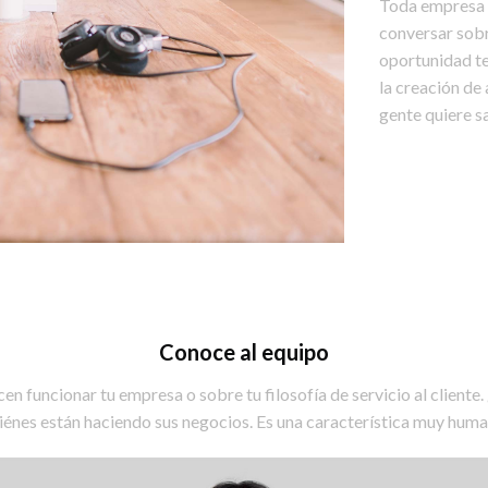
Toda empresa t
conversar sobr
oportunidad te
la creación de
gente quiere sa
Conoce al equipo
en funcionar tu empresa o sobre tu filosofía de servicio al cliente
iénes están haciendo sus negocios. Es una característica muy huma