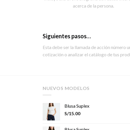
acerca de la persona.
Siguientes pasos…
Esta debe ser la llamada de acción número uno
cotización o analizar el catálogo de tus prod
NUEVOS MODELOS
Blusa Suplex
S/
15.00
Blusa Suplex