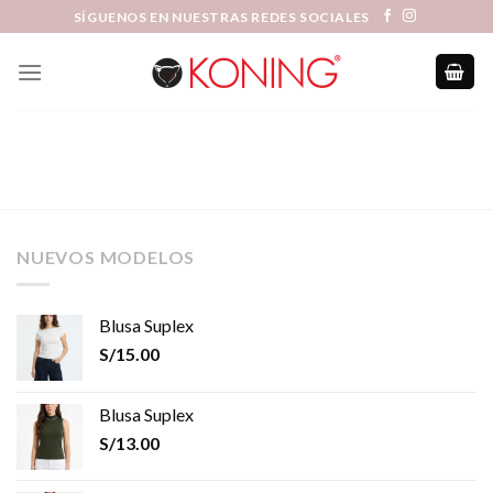
Skip
SÍGUENOS EN NUESTRAS REDES SOCIALES
to
content
NUEVOS MODELOS
Blusa Suplex
S/
15.00
Blusa Suplex
S/
13.00