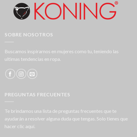
SOBRE NOSOTROS
Buscamos inspirarnos en mujeres como tu, teniendo las
ultimas tendencias en ropa.
PREGUNTAS FRECUENTES
Te brindamos una lista de preguntas frecuentes que te
ayudarán a resolver alguna duda que tengas. Solo tienes que
hacer clic aquí.