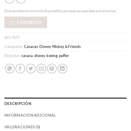
Este producto no está disponible porque no quedan existencias.
FAVORITO
SKU:
N/D
Categorías:
Casacas
,
Disney
,
Mickey & Friends
Etiquetas:
casaca
,
disney
,
koning
,
puffer
DESCRIPCIÓN
INFORMACIÓN ADICIONAL
VALORACIONES (0)