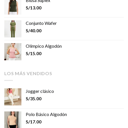
Blusa Suplex
S/
13.00
Conjunto Wafer
S/
40.00
Olímpico Algodón
S/
15.00
LOS MÁS VENDIDOS
Jogger clásico
S/
35.00
Polo Básico Algodón
S/
17.00