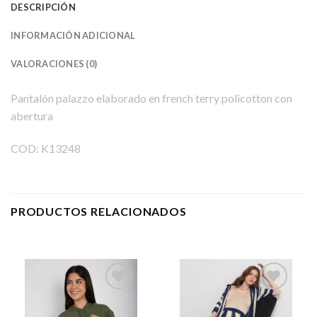
DESCRIPCIÓN
INFORMACIÓN ADICIONAL
VALORACIONES (0)
Pantalón palazzo elaborado en french terry policotton con
abertura
COD: K13248
PRODUCTOS RELACIONADOS