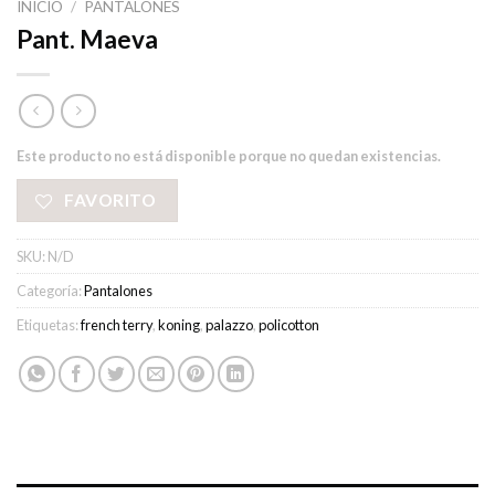
INICIO
/
PANTALONES
Pant. Maeva
Este producto no está disponible porque no quedan existencias.
FAVORITO
SKU:
N/D
Categoría:
Pantalones
Etiquetas:
french terry
,
koning
,
palazzo
,
policotton