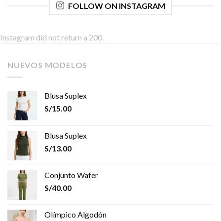
FOLLOW ON INSTAGRAM
Instagram did not return a 200.
NUEVOS MODELOS
Blusa Suplex
S/
15.00
Blusa Suplex
S/
13.00
Conjunto Wafer
S/
40.00
Olímpico Algodón