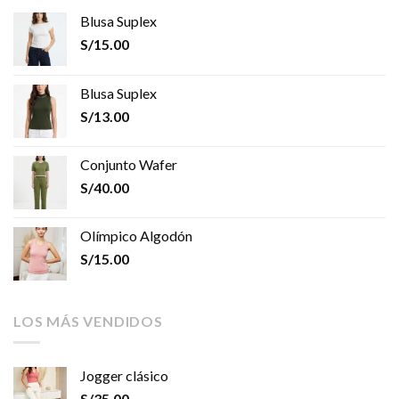
Blusa Suplex
S/
15.00
Blusa Suplex
S/
13.00
Conjunto Wafer
S/
40.00
Olímpico Algodón
S/
15.00
LOS MÁS VENDIDOS
Jogger clásico
S/
35.00