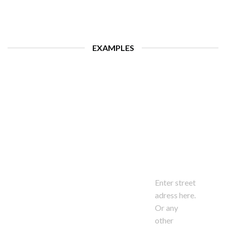
EXAMPLES
Enter street
adress here.
Or any
other