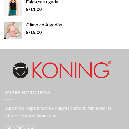
Falda corrugada
S/
11.00
Olímpico Algodón
S/
15.00
SOBRE NOSOTROS
Buscamos inspirarnos en mujeres como tu, teniendo las
ultimas tendencias en ropa.