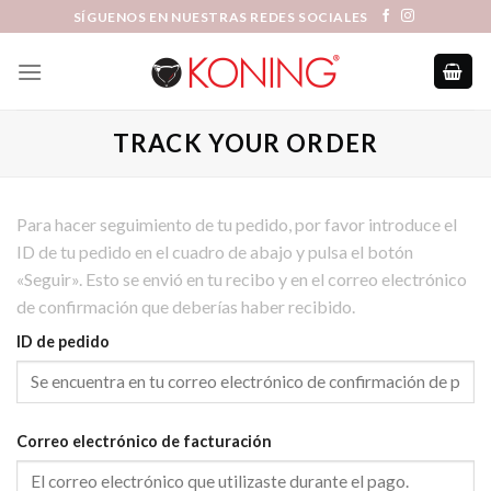
Skip
SÍGUENOS EN NUESTRAS REDES SOCIALES
to
content
TRACK YOUR ORDER
Para hacer seguimiento de tu pedido, por favor introduce el
ID de tu pedido en el cuadro de abajo y pulsa el botón
«Seguir». Esto se envió en tu recibo y en el correo electrónico
de confirmación que deberías haber recibido.
ID de pedido
Correo electrónico de facturación