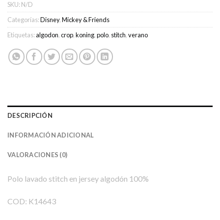
SKU:
N/D
Categorías:
Disney
,
Mickey & Friends
Etiquetas:
algodon
,
crop
,
koning
,
polo
,
stitch
,
verano
DESCRIPCIÓN
INFORMACIÓN ADICIONAL
VALORACIONES (0)
Polo lavado stitch en jersey algodón 100%
COD: K14643