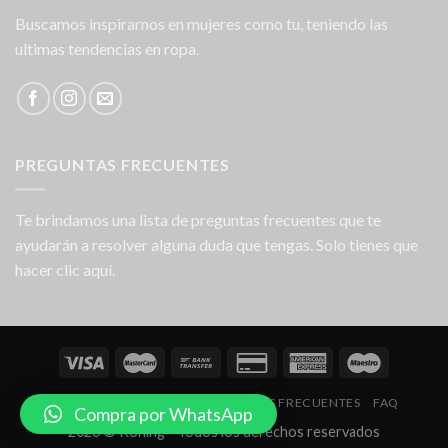
Buscamos inspirarnos en mujeres como tu, teniendo las
ultimas tendencias en ropa.
PREGUNTAS FRECUENTES
Te brindamos una lista de preguntas frecuentes que te
ayudarán a resolver alguna duda que tengas. Solo tienes que
hacer clic aquí.
NOSOTROS
LOCALES
PREGUNTAS FRECUENTES
FAQ
Compra por WhatsApp
2026 © Koning - Todos los derechos reservados