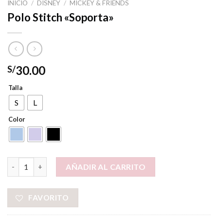
INICIO
/
DISNEY
/
MICKEY & FRIENDS
Polo Stitch «Soporta»
30.00
S/
Talla
S
L
Color
Polo Stitch "Soporta" cantidad
AÑADIR AL CARRITO
FAVORITO