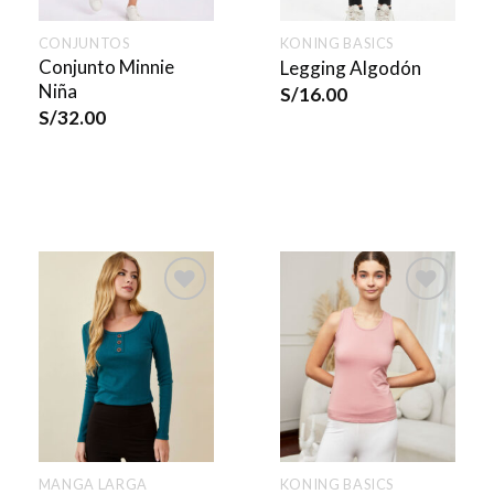
CONJUNTOS
KONING BASICS
Conjunto Minnie
Legging Algodón
Niña
S/
16.00
S/
32.00
MANGA LARGA
KONING BASICS