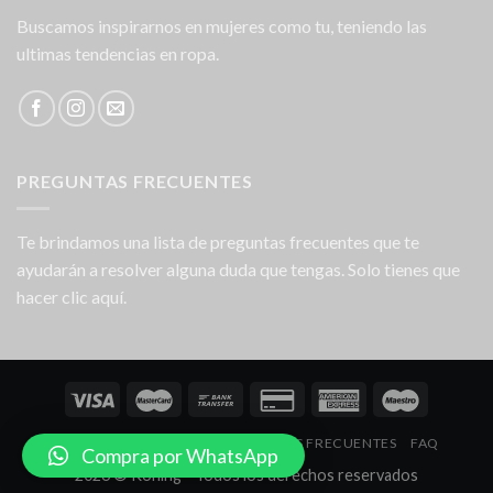
Buscamos inspirarnos en mujeres como tu, teniendo las
ultimas tendencias en ropa.
PREGUNTAS FRECUENTES
Te brindamos una lista de preguntas frecuentes que te
ayudarán a resolver alguna duda que tengas. Solo tienes que
hacer clic aquí.
NOSOTROS
LOCALES
PREGUNTAS FRECUENTES
FAQ
Compra por WhatsApp
2026 © Koning - Todos los derechos reservados