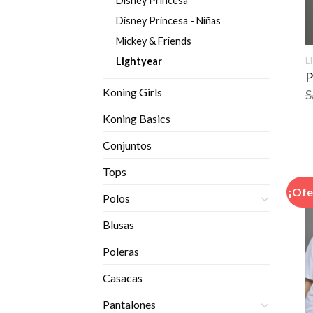
Disney Princesa
Disney Princesa - Niñas
Mickey & Friends
L
Lightyear
P
Koning Girls
S
Koning Basics
Conjuntos
Tops
¡Ofe
Polos
Blusas
Poleras
Casacas
Pantalones