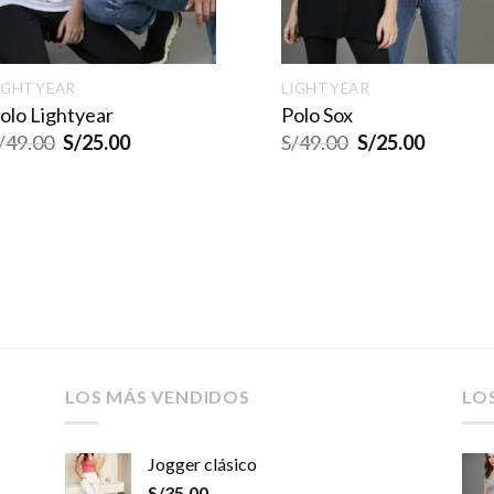
IGHTYEAR
LIGHTYEAR
olo Lightyear
Polo Sox
/
49.00
S/
25.00
S/
49.00
S/
25.00
LOS MÁS VENDIDOS
LO
Jogger clásico
S/
35.00