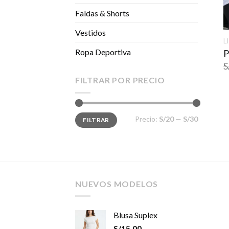
Faldas & Shorts
Vestidos
L
Ropa Deportiva
P
S
FILTRAR POR PRECIO
Precio
Precio
Precio:
S/20
—
S/30
FILTRAR
mínimo
máximo
NUEVOS MODELOS
Blusa Suplex
S/
15.00