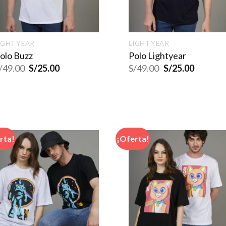
IGHTYEAR
LIGHTYEAR
olo Buzz
Polo Lightyear
/
49.00
S/
25.00
S/
49.00
S/
25.00
rta!
¡Oferta!