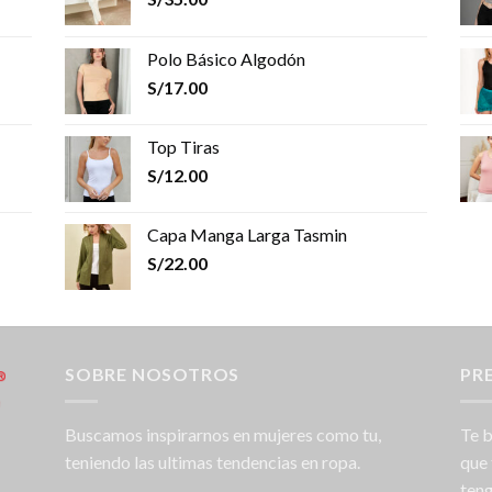
Polo Básico Algodón
S/
17.00
Top Tiras
S/
12.00
Capa Manga Larga Tasmin
S/
22.00
SOBRE NOSOTROS
PR
Buscamos inspirarnos en mujeres como tu,
Te b
teniendo las ultimas tendencias en ropa.
que 
teng