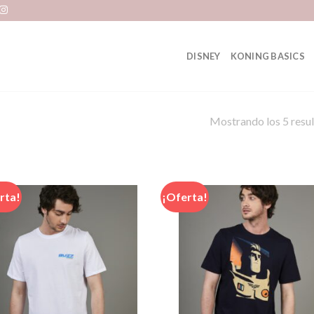
DISNEY
KONING BASICS
Mostrando los 5 resu
rta!
¡Oferta!