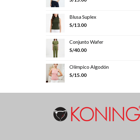
Blusa Suplex
S/
13.00
Conjunto Wafer
S/
40.00
Olímpico Algodón
S/
15.00