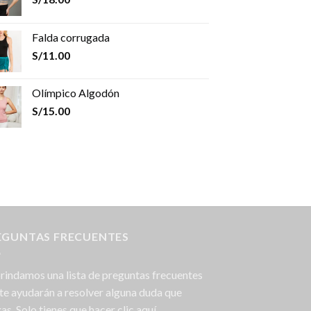
Falda corrugada
S/
11.00
Olímpico Algodón
S/
15.00
EGUNTAS FRECUENTES
rindamos una lista de preguntas frecuentes
te ayudarán a resolver alguna duda que
as. Solo tienes que hacer clic aquí.