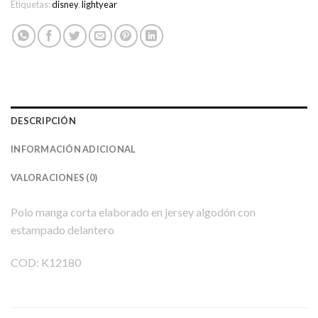
Etiquetas:
disney
,
lightyear
DESCRIPCIÓN
INFORMACIÓN ADICIONAL
VALORACIONES (0)
Polo manga corta elaborado en jersey algodón con
estampado delantero
COD: K12180