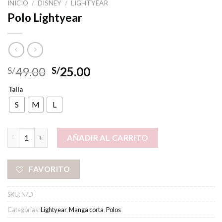
INICIO
/
DISNEY
/
LIGHTYEAR
Polo Lightyear
49.00
25.00
S/
S/
Talla
S
M
L
Polo Lightyear cantidad
AÑADIR AL CARRITO
FAVORITO
SKU:
N/D
Categorías:
Lightyear
,
Manga corta
,
Polos