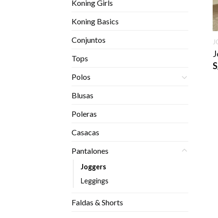
Koning Girls
Koning Basics
Conjuntos
J
J
Tops
S
Polos
Blusas
Poleras
Casacas
Pantalones
Joggers
Leggings
Faldas & Shorts