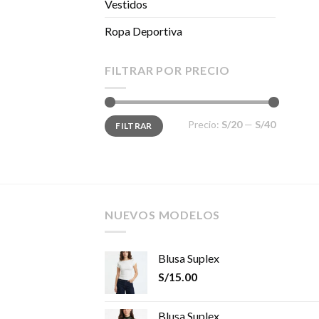
Vestidos
Ropa Deportiva
FILTRAR POR PRECIO
Precio
Precio
Precio:
S/20
—
S/40
FILTRAR
mínimo
máximo
NUEVOS MODELOS
Blusa Suplex
S/
15.00
Blusa Suplex