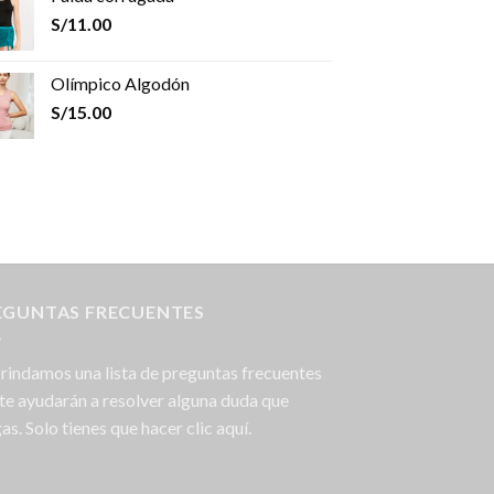
S/
11.00
Olímpico Algodón
S/
15.00
EGUNTAS FRECUENTES
rindamos una lista de preguntas frecuentes
te ayudarán a resolver alguna duda que
as. Solo tienes que hacer clic aquí.