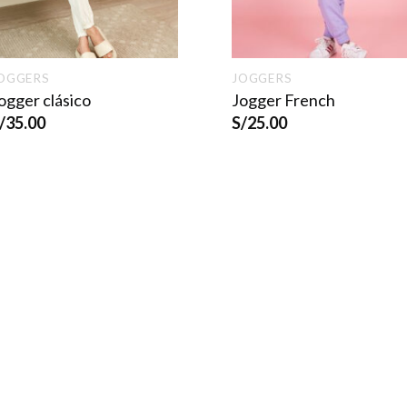
OGGERS
JOGGERS
ogger clásico
Jogger French
/
35.00
S/
25.00