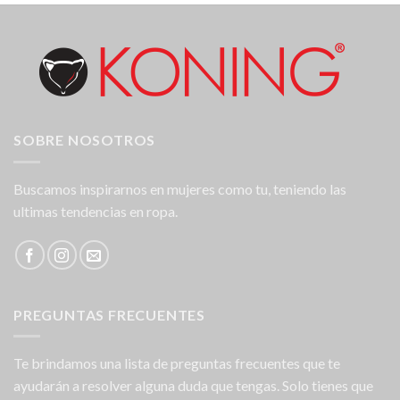
SOBRE NOSOTROS
Buscamos inspirarnos en mujeres como tu, teniendo las
ultimas tendencias en ropa.
PREGUNTAS FRECUENTES
Te brindamos una lista de preguntas frecuentes que te
ayudarán a resolver alguna duda que tengas. Solo tienes que