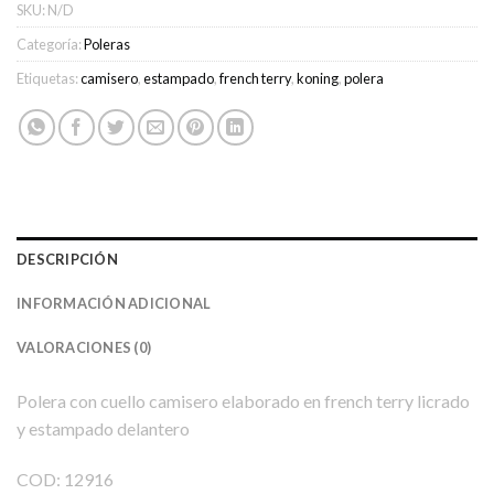
SKU:
N/D
Categoría:
Poleras
Etiquetas:
camisero
,
estampado
,
french terry
,
koning
,
polera
DESCRIPCIÓN
INFORMACIÓN ADICIONAL
VALORACIONES (0)
Polera con cuello camisero elaborado en french terry licrado
y estampado delantero
COD: 12916