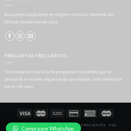
Buscamos inspirarnos en mujeres como tu, teniendo las
ultimas tendencias en ropa.
PREGUNTAS FRECUENTES
Te brindamos una lista de preguntas frecuentes que te
ayudarán a resolver alguna duda que tengas. Solo tienes que
hacer clic aquí.
NOSOTROS
LOCALES
PREGUNTAS FRECUENTES
FAQ
Compra por WhatsApp