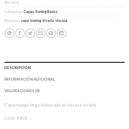
SKU:
N/D
Categorías:
Capas
,
Koning Basics
Etiquetas:
capa
,
koning
,
licrada
,
viscosa
DESCRIPCIÓN
INFORMACIÓN ADICIONAL
VALORACIONES (0)
Capa manga larga elaborada en
viscosa licrada
COD:
8903