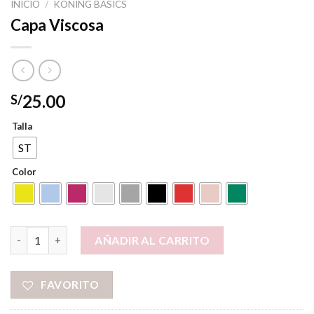
INICIO
/
KONING BASICS
Capa Viscosa
25.00
S/
Talla
ST
Color
Capa Viscosa cantidad
AÑADIR AL CARRITO
FAVORITO