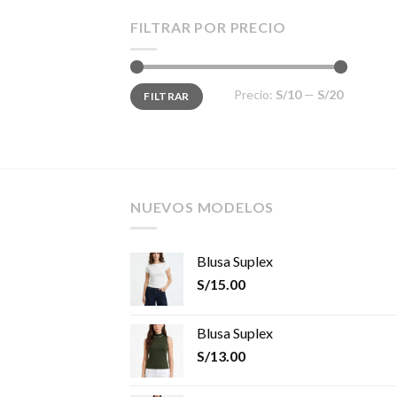
FILTRAR POR PRECIO
Precio
Precio
Precio:
S/10
—
S/20
FILTRAR
mínimo
máximo
NUEVOS MODELOS
Blusa Suplex
S/
15.00
Blusa Suplex
S/
13.00