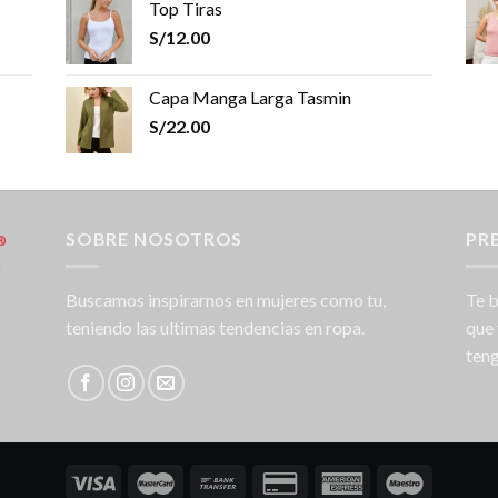
Top Tiras
S/
12.00
Capa Manga Larga Tasmin
S/
22.00
SOBRE NOSOTROS
PR
Buscamos inspirarnos en mujeres como tu,
Te b
teniendo las ultimas tendencias en ropa.
que 
teng