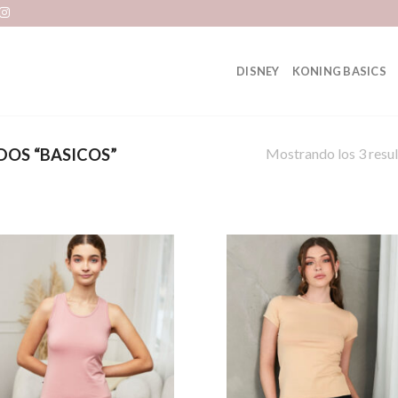
DISNEY
KONING BASICS
Mostrando los 3 resu
OS “BASICOS”