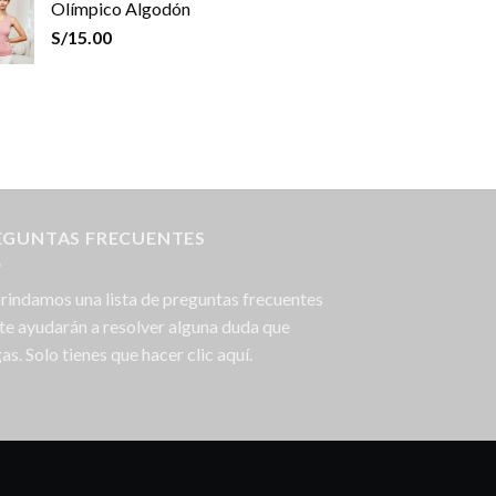
Olímpico Algodón
S/
15.00
EGUNTAS FRECUENTES
rindamos una lista de preguntas frecuentes
te ayudarán a resolver alguna duda que
as. Solo tienes que hacer clic aquí.