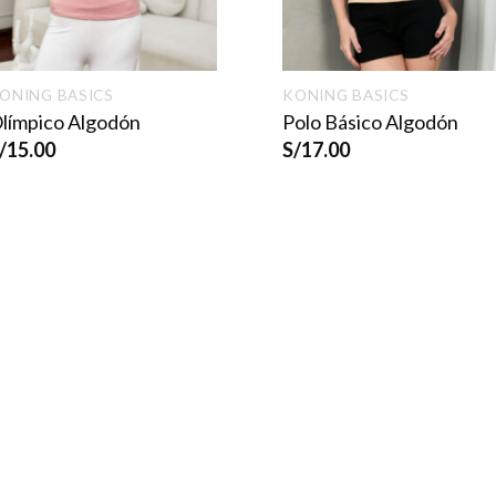
ONING BASICS
KONING BASICS
límpico Algodón
Polo Básico Algodón
/
15.00
S/
17.00