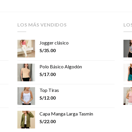
LOS MÁS VENDIDOS
LO
Jogger clásico
S/
35.00
Polo Básico Algodón
S/
17.00
Top Tiras
S/
12.00
Capa Manga Larga Tasmin
S/
22.00