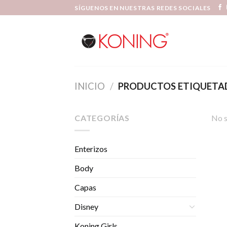
Skip
SÍGUENOS EN NUESTRAS REDES SOCIALES
to
content
INICIO
/
PRODUCTOS ETIQUETA
CATEGORÍAS
No s
Enterizos
Body
Capas
Disney
Koning Girls