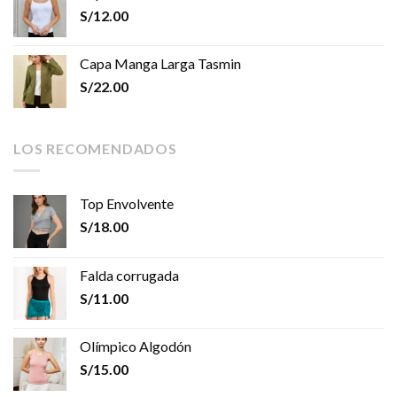
S/
12.00
Capa Manga Larga Tasmin
S/
22.00
LOS RECOMENDADOS
Top Envolvente
S/
18.00
Falda corrugada
S/
11.00
Olímpico Algodón
S/
15.00