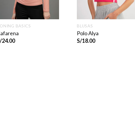
ONING BASICS
BLUSAS
afarena
Polo Alya
/
24.00
S/
18.00