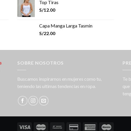
Top Tiras
S/
12.00
Capa Manga Larga Tasmin
S/
22.00
SOBRE NOSOTROS
PR
Buscamos inspirarnos en mujeres como tu,
Te b
teniendo las ultimas tendencias en ropa.
que 
teng