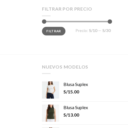
FILTRAR POR PRECIO
Precio
Precio
Precio:
S/10
—
S/30
FILTRAR
mínimo
máximo
NUEVOS MODELOS
Blusa Suplex
S/
15.00
Blusa Suplex
S/
13.00