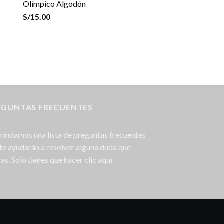
Olímpico Algodón
S/
15.00
EGUNTAS FRECUENTES
rindamos una lista de preguntas frecuentes
te ayudarán a resolver alguna duda que
as. Solo tienes que hacer clic aquí.