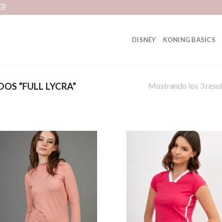
DISNEY
KONING BASICS
Mostrando los 3 resu
OS “FULL LYCRA”