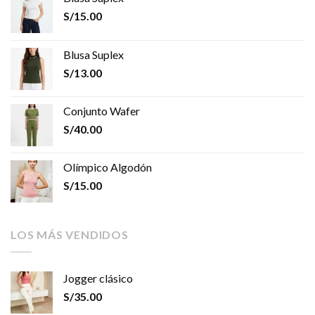
S/
15.00
Blusa Suplex
S/
13.00
Conjunto Wafer
S/
40.00
Olímpico Algodón
S/
15.00
LOS MÁS VENDIDOS
Jogger clásico
S/
35.00