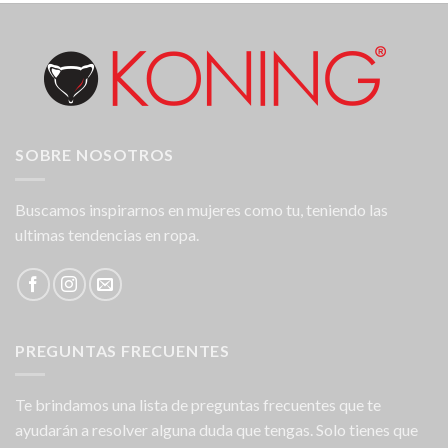
SOBRE NOSOTROS
Buscamos inspirarnos en mujeres como tu, teniendo las
ultimas tendencias en ropa.
PREGUNTAS FRECUENTES
Te brindamos una lista de preguntas frecuentes que te
ayudarán a resolver alguna duda que tengas. Solo tienes que