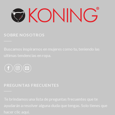
SOBRE NOSOTROS
Buscamos inspirarnos en mujeres como tu, teniendo las
ultimas tendencias en ropa.
PREGUNTAS FRECUENTES
Te brindamos una lista de preguntas frecuentes que te
ayudarán a resolver alguna duda que tengas. Solo tienes que
hacer clic aquí.