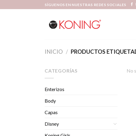
Skip
SÍGUENOS EN NUESTRAS REDES SOCIALES
to
content
INICIO
/
PRODUCTOS ETIQUETAD
CATEGORÍAS
No s
Enterizos
Body
Capas
Disney
Koning Girls