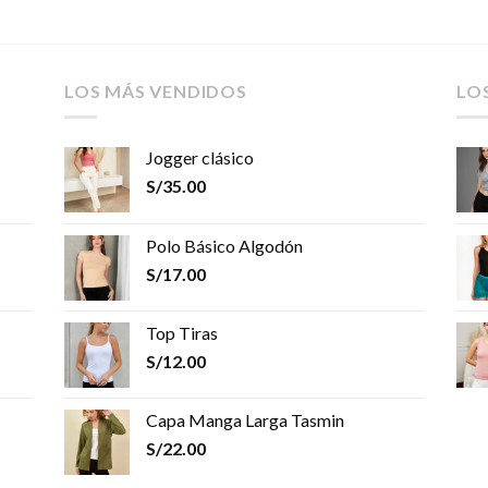
LOS MÁS VENDIDOS
LO
Jogger clásico
S/
35.00
Polo Básico Algodón
S/
17.00
Top Tiras
S/
12.00
Capa Manga Larga Tasmin
S/
22.00