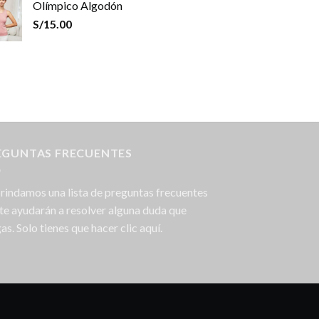
Olímpico Algodón
S/
15.00
EGUNTAS FRECUENTES
rindamos una lista de preguntas frecuentes
te ayudarán a resolver alguna duda que
as. Solo tienes que hacer clic aquí.