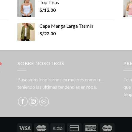
Top Tiras
S/
12.00
Capa Manga Larga Tasmin
S/
22.00
SOBRE NOSOTROS
PR
Buscamos inspirarnos en mujeres como tu,
Te b
teniendo las ultimas tendencias en ropa.
que 
teng