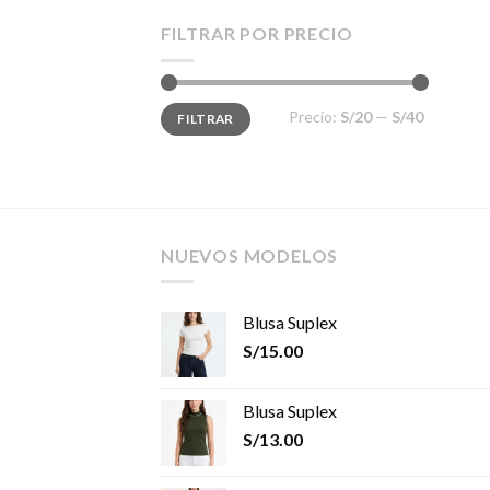
FILTRAR POR PRECIO
Precio
Precio
Precio:
S/20
—
S/40
FILTRAR
mínimo
máximo
NUEVOS MODELOS
Blusa Suplex
S/
15.00
Blusa Suplex
S/
13.00