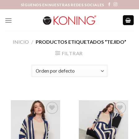
Skip
SÍGUENOS EN NUESTRAS REDES SOCIALES
to
content
INICIO
/
PRODUCTOS ETIQUETADOS “TEJIDO”
FILTRAR