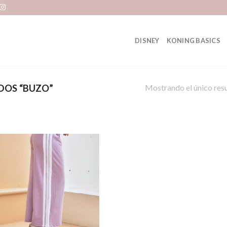
DISNEY
KONING BASICS
Mostrando el único res
DOS “BUZO”