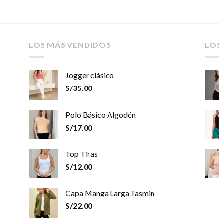
LOS MÁS VENDIDOS
LO
Jogger clásico
S/
35.00
Polo Básico Algodón
S/
17.00
Top Tiras
S/
12.00
Capa Manga Larga Tasmin
S/
22.00