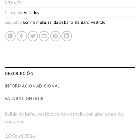
SKU:
N/D
Categoría:
Vestidos
Etiquetas:
koning
,
malla
,
salida de baño
,
stantard
,
vestitdo
DESCRIPCIÓN
INFORMACIÓN ADICIONAL
VALORACIONES (0)
Salida de baño, vestido corto en malla con abertura a los
costados
COD: k13586