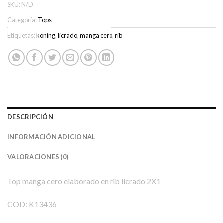
SKU:
N/D
Categoría:
Tops
Etiquetas:
koning
,
licrado
,
manga cero
,
rib
DESCRIPCIÓN
INFORMACIÓN ADICIONAL
VALORACIONES (0)
Top manga cero elaborado en rib licrado 2X1
COD: K13436