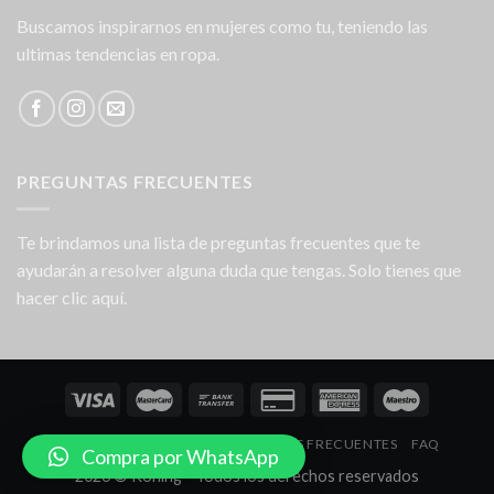
Buscamos inspirarnos en mujeres como tu, teniendo las
ultimas tendencias en ropa.
PREGUNTAS FRECUENTES
Te brindamos una lista de preguntas frecuentes que te
ayudarán a resolver alguna duda que tengas. Solo tienes que
hacer clic aquí.
NOSOTROS
LOCALES
PREGUNTAS FRECUENTES
FAQ
Compra por WhatsApp
2026 © Koning - Todos los derechos reservados