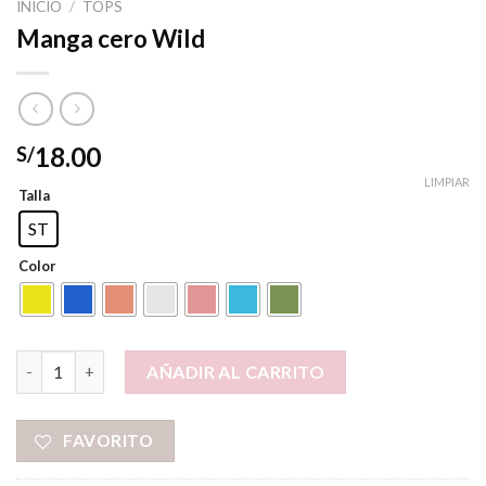
INICIO
/
TOPS
Manga cero Wild
18.00
S/
LIMPIAR
Talla
ST
Color
Manga cero Wild cantidad
AÑADIR AL CARRITO
FAVORITO