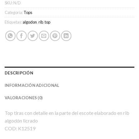
SKU:
N/D
Categoría:
Tops
Etiquetas:
algodon
,
rib
,
top
DESCRIPCIÓN
INFORMACIÓN ADICIONAL
VALORACIONES (0)
Top tiras con detalle en la parte del escote elaborado en rib
algodón licrado
COD: K12519