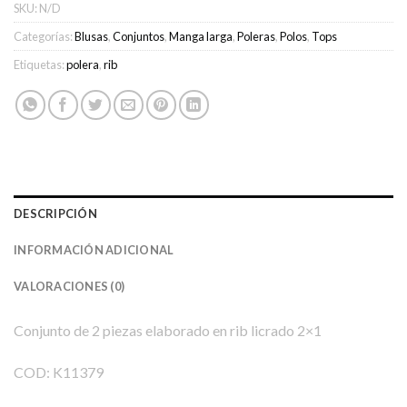
SKU:
N/D
Categorías:
Blusas
,
Conjuntos
,
Manga larga
,
Poleras
,
Polos
,
Tops
Etiquetas:
polera
,
rib
DESCRIPCIÓN
INFORMACIÓN ADICIONAL
VALORACIONES (0)
Conjunto de 2 piezas elaborado en rib licrado 2×1
COD: K11379