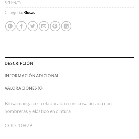
SKU:
N/D
Categoría:
Blusas
DESCRIPCIÓN
INFORMACIÓN ADICIONAL
VALORACIONES (0)
Blusa manga cero elaborada en viscosa licrada con
hombreras y elástico en cintura
COD: 10879