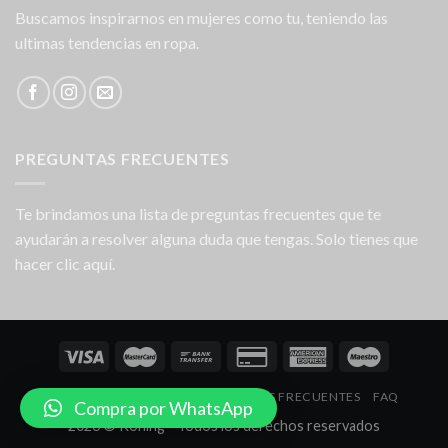
Buscamos inspirarnos en mujeres como tu, teniendo las
ultimas tendencias en ropa.
PREGUNTAS FRECUENTES
Te brindamos una lista de preguntas frecuentes que te
ayudarán a resolver alguna duda que tengas. Solo tienes que
hacer clic aquí.
NOSOTROS
LOCALES
PREGUNTAS FRECUENTES
FAQ
Compra por WhatsApp
2026 © Koning - Todos los derechos reservados