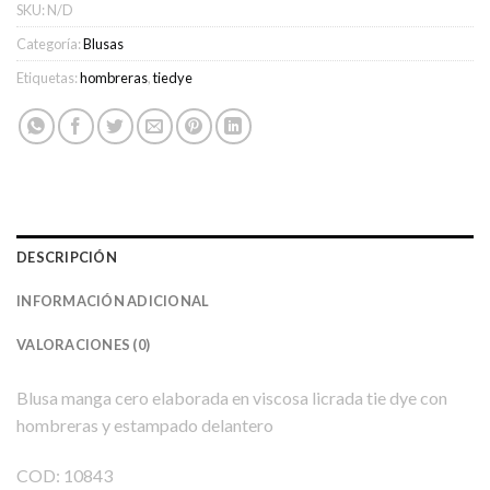
SKU:
N/D
Categoría:
Blusas
Etiquetas:
hombreras
,
tiedye
DESCRIPCIÓN
INFORMACIÓN ADICIONAL
VALORACIONES (0)
Blusa manga cero elaborada en viscosa licrada tie dye con
hombreras y estampado delantero
COD: 10843