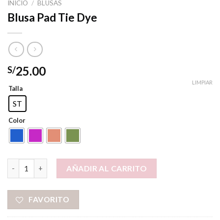
INICIO
/
BLUSAS
Blusa Pad Tie Dye
25.00
S/
LIMPIAR
Talla
ST
Color
Blusa Pad Tie Dye cantidad
AÑADIR AL CARRITO
FAVORITO