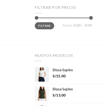
FILTRAR POR PRECIO
Precio
Precio
Precio:
S/20
—
S/30
FILTRAR
mínimo
máximo
NUEVOS MODELOS
Blusa Suplex
S/
15.00
Blusa Suplex
S/
13.00