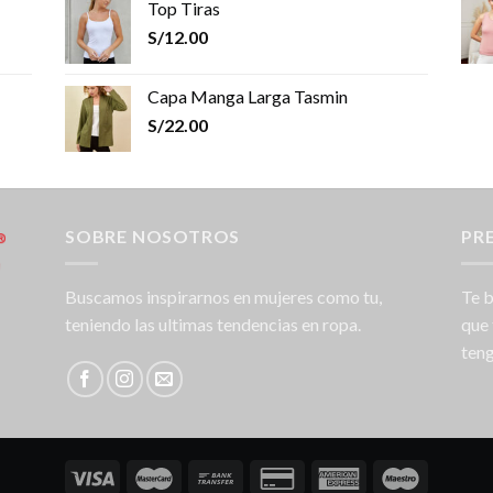
Top Tiras
S/
12.00
Capa Manga Larga Tasmin
S/
22.00
SOBRE NOSOTROS
PR
Buscamos inspirarnos en mujeres como tu,
Te b
teniendo las ultimas tendencias en ropa.
que 
teng