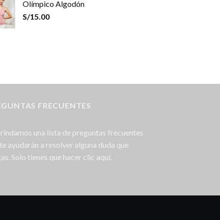
Olímpico Algodón
S/
15.00
EGUNTAS FRECUENTES
rindamos una lista de preguntas frecuentes
te ayudarán a resolver alguna duda que
as. Solo tienes que hacer clic aquí.