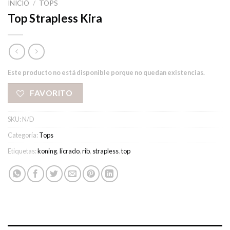
INICIO
/
TOPS
Top Strapless Kira
Este producto no está disponible porque no quedan existencias.
FAVORITO
SKU:
N/D
Categoría:
Tops
Etiquetas:
koning
,
licrado
,
rib
,
strapless
,
top