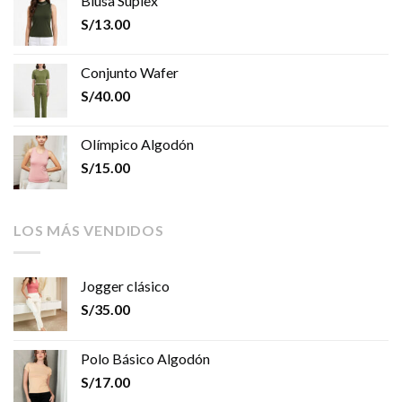
Blusa Suplex
S/
13.00
Conjunto Wafer
S/
40.00
Olímpico Algodón
S/
15.00
LOS MÁS VENDIDOS
Jogger clásico
S/
35.00
Polo Básico Algodón
S/
17.00