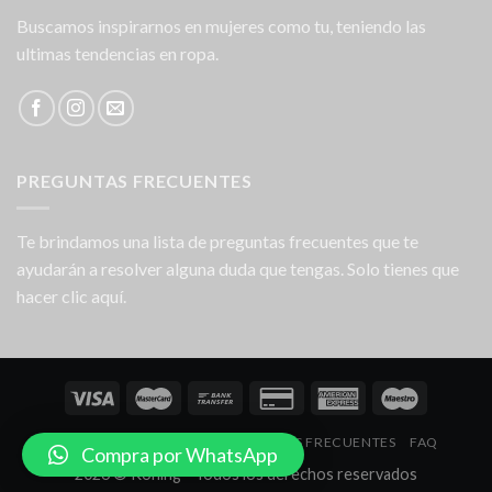
Buscamos inspirarnos en mujeres como tu, teniendo las
ultimas tendencias en ropa.
PREGUNTAS FRECUENTES
Te brindamos una lista de preguntas frecuentes que te
ayudarán a resolver alguna duda que tengas. Solo tienes que
hacer clic aquí.
NOSOTROS
LOCALES
PREGUNTAS FRECUENTES
FAQ
Compra por WhatsApp
2026 © Koning - Todos los derechos reservados