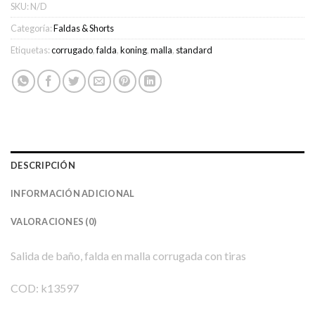
SKU:
N/D
Categoría:
Faldas & Shorts
Etiquetas:
corrugado
,
falda
,
koning
,
malla
,
standard
DESCRIPCIÓN
INFORMACIÓN ADICIONAL
VALORACIONES (0)
Salida de baño, falda en malla corrugada con tiras
COD: k13597