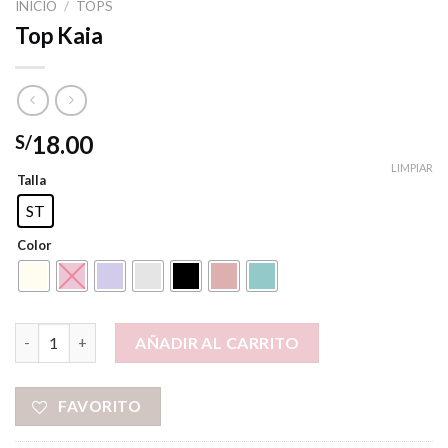
INICIO
/
TOPS
Top Kaia
18.00
S/
LIMPIAR
Talla
ST
Color
Top Kaia cantidad
AÑADIR AL CARRITO
FAVORITO