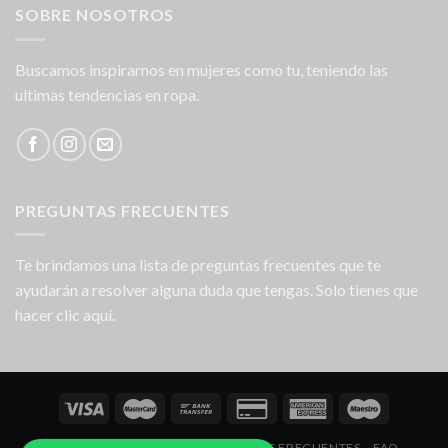
SOBRE NOSOTROS
Buscamos inspirarnos en mujeres como tu, teniendo las
ultimas tendencias en ropa.
PREGUNTAS FRECUENTES
Te brindamos una lista de preguntas frecuentes que te
ayudarán a resolver alguna duda que tengas. Solo tienes que
hacer clic aquí.
NOSOTROS
LOCALES
PREGUNTAS FRECUENTES
FAQ