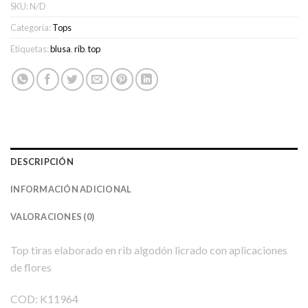
SKU:
N/D
Categoría:
Tops
Etiquetas:
blusa
,
rib
,
top
DESCRIPCIÓN
INFORMACIÓN ADICIONAL
VALORACIONES (0)
Top tiras elaborado en rib algodón licrado con aplicaciones
de flores
COD:
K11964