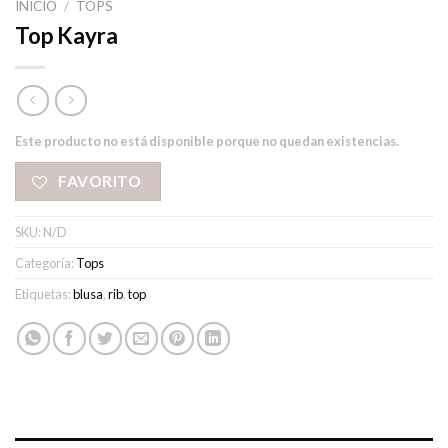
INICIO
/
TOPS
Top Kayra
Este producto no está disponible porque no quedan existencias.
FAVORITO
SKU:
N/D
Categoría:
Tops
Etiquetas:
blusa
,
rib
,
top