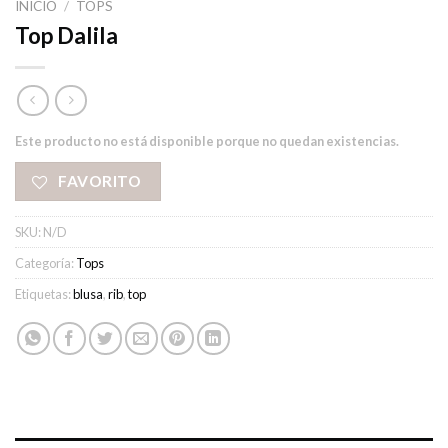
INICIO
/
TOPS
Top Dalila
Este producto no está disponible porque no quedan existencias.
FAVORITO
SKU:
N/D
Categoría:
Tops
Etiquetas:
blusa
,
rib
,
top