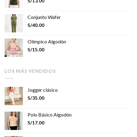
S/
13.00
Conjunto Wafer
S/
40.00
Olímpico Algodón
S/
15.00
LOS MÁS VENDIDOS
Jogger clásico
S/
35.00
Polo Básico Algodón
S/
17.00