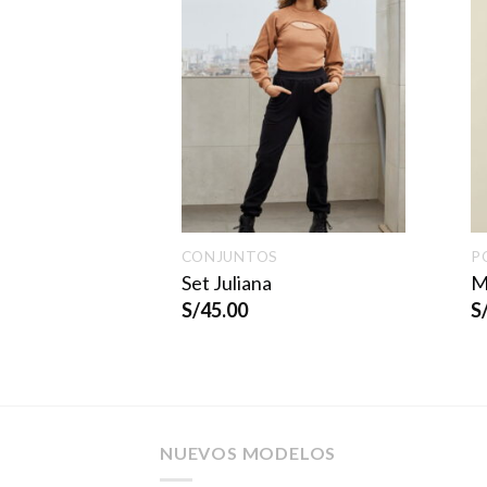
CESA
CONJUNTOS
P
nta
Set Juliana
M
5.00
S/
45.00
S
NUEVOS MODELOS