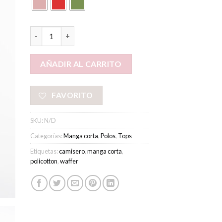
Polo Caeli cantidad
AÑADIR AL CARRITO
FAVORITO
SKU:
N/D
Categorías:
Manga corta
,
Polos
,
Tops
Etiquetas:
camisero
,
manga corta
,
policotton
,
waffer