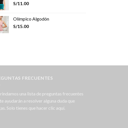
S/
11.00
Olímpico Algodón
S/
15.00
EGUNTAS FRECUENTES
rindamos una lista de preguntas frecuentes
te ayudarán a resolver alguna duda que
as. Solo tienes que hacer clic aquí.