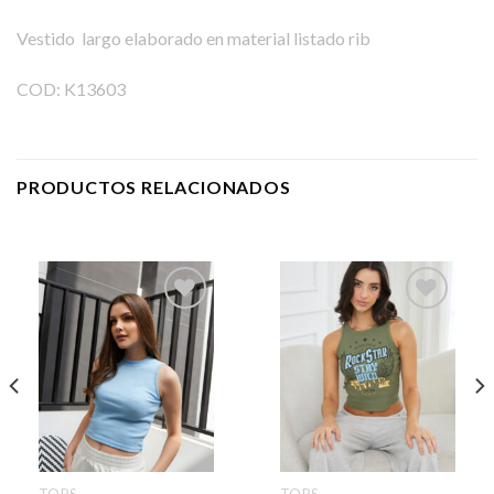
Vestido largo elaborado en material listado rib
COD: K13603
PRODUCTOS RELACIONADOS
TOPS
TOPS