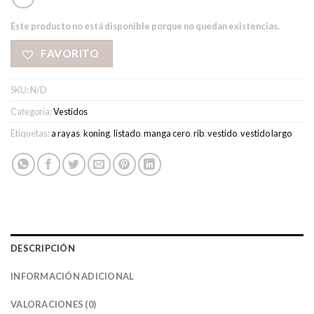
Este producto no está disponible porque no quedan existencias.
FAVORITO
SKU:
N/D
Categoría:
Vestidos
Etiquetas:
a rayas
,
koning
,
listado
,
manga cero
,
rib
,
vestido
,
vestido largo
DESCRIPCIÓN
INFORMACIÓN ADICIONAL
VALORACIONES (0)