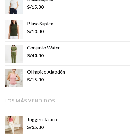
S/
15.00
Blusa Suplex
S/
13.00
Conjunto Wafer
S/
40.00
Olímpico Algodón
S/
15.00
LOS MÁS VENDIDOS
Jogger clásico
S/
35.00