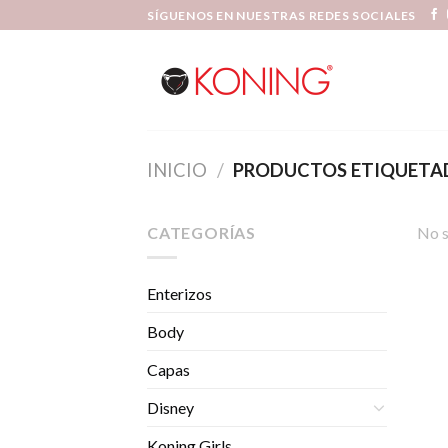
Skip
SÍGUENOS EN NUESTRAS REDES SOCIALES
to
content
INICIO
/
PRODUCTOS ETIQUETAD
CATEGORÍAS
No s
Enterizos
Body
Capas
Disney
Koning Girls