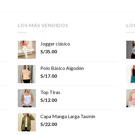
LOS MÁS VENDIDOS
LO
Jogger clásico
S/
35.00
Polo Básico Algodón
S/
17.00
Top Tiras
S/
12.00
Capa Manga Larga Tasmin
S/
22.00