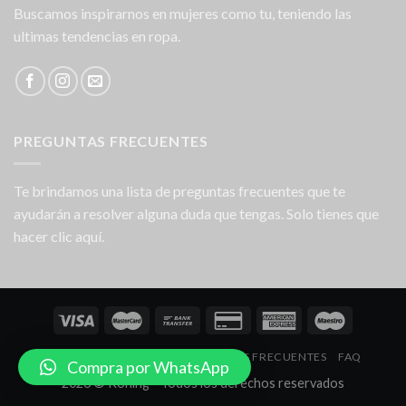
Buscamos inspirarnos en mujeres como tu, teniendo las
ultimas tendencias en ropa.
PREGUNTAS FRECUENTES
Te brindamos una lista de preguntas frecuentes que te
ayudarán a resolver alguna duda que tengas. Solo tienes que
hacer clic aquí.
NOSOTROS
LOCALES
PREGUNTAS FRECUENTES
FAQ
Compra por WhatsApp
2026 © Koning - Todos los derechos reservados