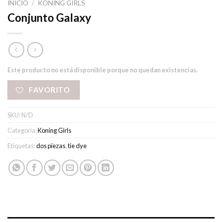
INICIO
/
KONING GIRLS
Conjunto Galaxy
Este producto no está disponible porque no quedan existencias.
FAVORITO
SKU:
N/D
Categoría:
Koning Girls
Etiquetas:
dos piezas
,
tie dye