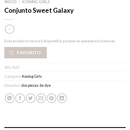
INICIO
/
KONING GIRLS
Conjunto Sweet Galaxy
Este producto no está disponible porque no quedan existencias.
FAVORITO
SKU:
N/D
Categoría:
Koning Girls
Etiquetas:
dos piezas
,
tie dye