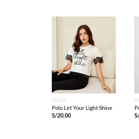
A
POLOS
P
Polo Let Your Light Shine
P
S/
20.00
S