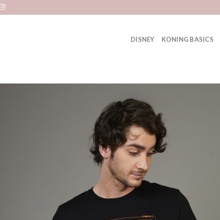
DISNEY
KONING BASICS