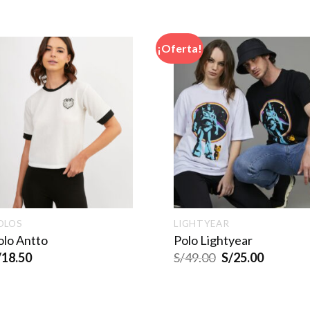
¡Oferta!
OLOS
LIGHTYEAR
olo Antto
Polo Lightyear
/
18.50
S/
49.00
S/
25.00