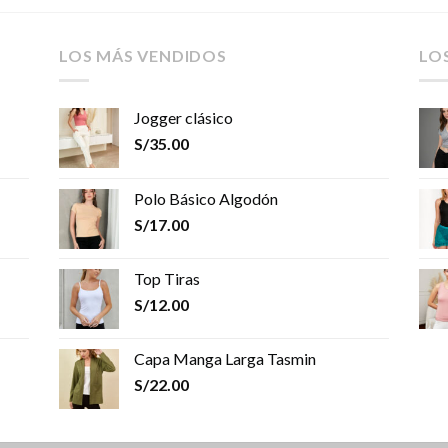
LOS MÁS VENDIDOS
LO
Jogger clásico
S/
35.00
Polo Básico Algodón
S/
17.00
Top Tiras
S/
12.00
Capa Manga Larga Tasmin
S/
22.00