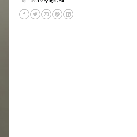
Etiquetas:
disney
,
lightyear