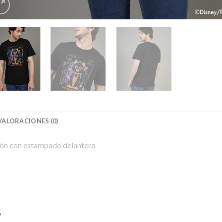
VALORACIONES (0)
dón con estampado delantero
S