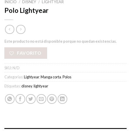
INICIO
/
DISNEY
/
LIGHTYEAR
Polo Lightyear
Este producto no está disponible porque no quedan existencias.
FAVORITO
SKU:
N/D
Categorías:
Lightyear
,
Manga corta
,
Polos
Etiquetas:
disney
,
lightyear