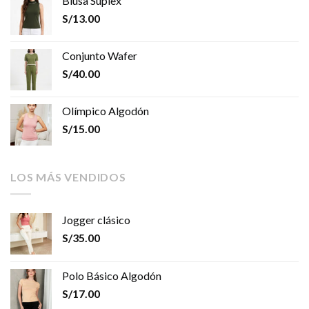
Blusa Suplex
S/
13.00
Conjunto Wafer
S/
40.00
Olímpico Algodón
S/
15.00
LOS MÁS VENDIDOS
Jogger clásico
S/
35.00
Polo Básico Algodón
S/
17.00