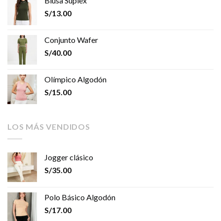
Blusa Suplex
S/
13.00
Conjunto Wafer
S/
40.00
Olímpico Algodón
S/
15.00
LOS MÁS VENDIDOS
Jogger clásico
S/
35.00
Polo Básico Algodón
S/
17.00