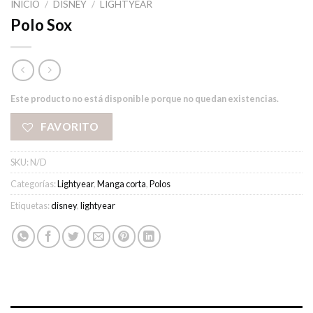
INICIO
/
DISNEY
/
LIGHTYEAR
Polo Sox
Este producto no está disponible porque no quedan existencias.
FAVORITO
SKU:
N/D
Categorías:
Lightyear
,
Manga corta
,
Polos
Etiquetas:
disney
,
lightyear