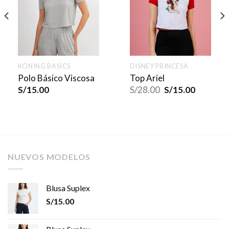
KONING BASICS
DISNEY PRINCESA
Polo Básico Viscosa
Top Ariel
S/
15.00
S/
28.00
S/
15.00
NUEVOS MODELOS
Blusa Suplex
S/
15.00